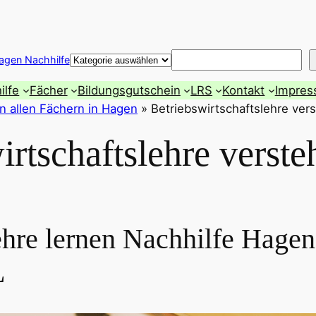
Suchen
agen Nachhilfe
ilfe
Fächer
Bildungsgutschein
LRS
Kontakt
Impre
in allen Fächern in Hagen
»
Betriebswirtschaftslehre ver
irtschaftslehre verste
lehre lernen Nachhilfe Hage
L