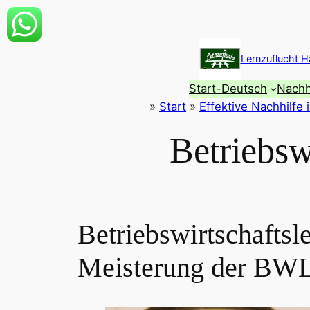
Zum
Inhalt
Lernzuflucht H
springen
Start-Deutsch
Nachh
»
Start
»
Effektive Nachhilfe 
Betriebsw
Betriebswirtschafts
Meisterung der BW