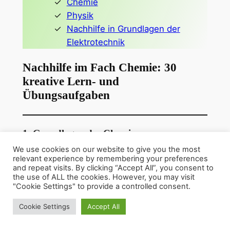
Chemie
Physik
Nachhilfe in Grundlagen der
Elektrotechnik
Nachhilfe im Fach Chemie: 30
kreative Lern- und
Übungsaufgaben
1. Grundlagen der Chemie
We use cookies on our website to give you the most
Atombau erklären:
Zeichne ein
relevant experience by remembering your preferences
and repeat visits. By clicking “Accept All”, you consent to
Atommodell (z. B. Bohrsches Modell)
the use of ALL the cookies. However, you may visit
und beschreibe Protonen, Neutronen
"Cookie Settings" to provide a controlled consent.
und Elektronen.
Cookie Settings
Accept All
Periodensystem verstehen:
Erkläre den
Aufbau des Periodensystems und die