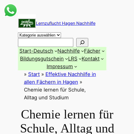
Zum
Inhalt
Lernzuflucht Hagen Nachhilfe
springen
Suchen
Start-Deutsch
Nachhilfe
Fächer
Bildungsgutschein
LRS
Kontakt
Impressum
»
Start
»
Effektive Nachhilfe in
allen Fächern in Hagen
»
Chemie lernen für Schule,
Alltag und Studium
Chemie lernen für
Schule, Alltag und