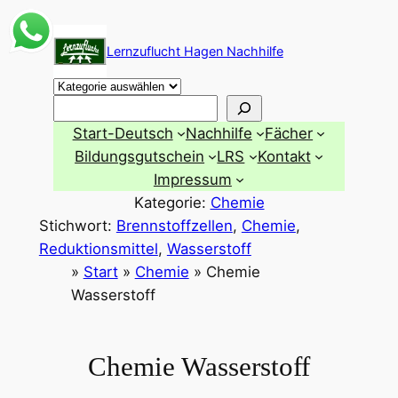
Zum
Inhalt
Lernzuflucht Hagen Nachhilfe
springen
Suchen
Start-Deutsch
Nachhilfe
Fächer
Bildungsgutschein
LRS
Kontakt
Impressum
Kategorie:
Chemie
Stichwort:
Brennstoffzellen
, 
Chemie
, 
Reduktionsmittel
, 
Wasserstoff
»
Start
»
Chemie
»
Chemie
Wasserstoff
Chemie Wasserstoff