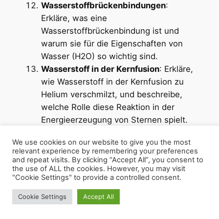
Wasserstoffbrückenbindungen
:
Erkläre, was eine
Wasserstoffbrückenbindung ist und
warum sie für die Eigenschaften von
Wasser (H2O) so wichtig sind.
Wasserstoff in der Kernfusion
: Erkläre,
wie Wasserstoff in der Kernfusion zu
Helium verschmilzt, und beschreibe,
welche Rolle diese Reaktion in der
Energieerzeugung von Sternen spielt.
Hydrierungsreaktionen
: Was sind
We use cookies on our website to give you the most
Hydrierungsreaktionen, und welche
relevant experience by remembering your preferences
Bedeutung haben sie in der chemischen
and repeat visits. By clicking “Accept All”, you consent to
the use of ALL the cookies. However, you may visit
Industrie? Nenne ein Beispiel.
"Cookie Settings" to provide a controlled consent.
Sicherheitsaspekte
: Diskutiere die
Sicherheitsaspekte, die bei der
Cookie Settings
Accept All
Handhabung und Lagerung von