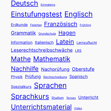
Deutsch
Einmaleins
Englisch
Einstufungstest
Französisch
Erdkunde
Feiertag
Frühling
Hagen
Grammatik
Grundschule
Latein
Information
Italienisch
Lernzuflucht
Leserechtschreibschwäche
LRS
Mathe
Mathematik
Nachhilfe
Oberstufe
Nachprüfung
Prüfung
Spanisch
Physik
Rechtschreibung
Sprachen
Spezialkurs
Sprachkurs
Unterricht
Studium
Tenses
Unterrichtsmaterial
Video