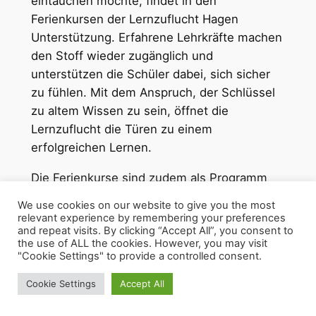
eintauchen möchte, findet in den
Ferienkursen der Lernzuflucht Hagen
Unterstützung. Erfahrene Lehrkräfte machen
den Stoff wieder zugänglich und
unterstützen die Schüler dabei, sich sicher
zu fühlen. Mit dem Anspruch, der Schlüssel
zu altem Wissen zu sein, öffnet die
Lernzuflucht die Türen zu einem
erfolgreichen Lernen.
Die Ferienkurse sind zudem als Programm
flexibel und günstig gestaltet, um die Schüler
We use cookies on our website to give you the most
fit für die Zeit nach den Ferien zu machen.
relevant experience by remembering your preferences
and repeat visits. By clicking “Accept All”, you consent to
Die Unterrichtsstunden finden zu anderen
the use of ALL the cookies. However, you may visit
Zeiten als außerhalb der Ferien statt, und es
"Cookie Settings" to provide a controlled consent.
gibt Gelegenheit für Unternehmungen im
Cookie Settings
Accept All
Tagesverlauf. Die gewohnten
Kleingruppenkurse finden zu festen Zeiten