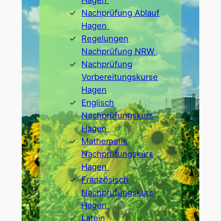
Hagen
Nachprüfung Ablauf
Hagen
Regelungen
Nachprüfung NRW
Nachprüfung
Vorbereitungskurse
Hagen
Englisch
Nachprüfungskurs
Hagen
Mathematik
Nachprüfungskurs
Hagen
Französisch
Nachprüfungskurs
Hagen
Latein