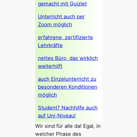
gemacht mit Quizlet
Unterricht auch per
Zoom möglich
erfahrene, zertifizierte
Lehrkräfte
nettes Büro, das wirklich
weiterhilft
auch Einzelunterricht zu
besonderen Konditionen
möglich
Student? Nachhilfe auch
auf Uni-Niveau!
Wir sind für alle da! Egal, in
welcher Phase des