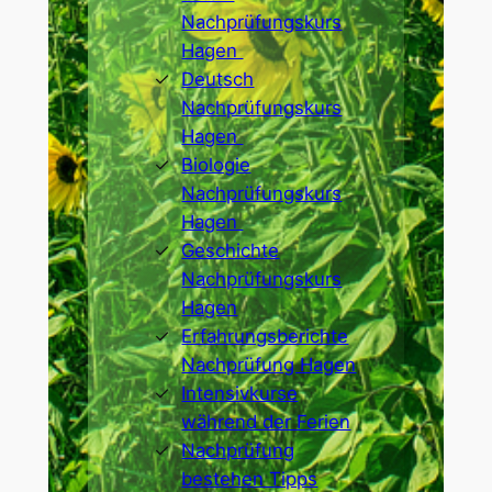
Nachprüfungskurs
Hagen
Deutsch
Nachprüfungskurs
Hagen
Biologie
Nachprüfungskurs
Hagen
Geschichte
Nachprüfungskurs
Hagen
Erfahrungsberichte
Nachprüfung Hagen
Intensivkurse
während der Ferien
Nachprüfung
bestehen Tipps