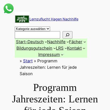
Zum
Inhalt
Lernzuflucht Hagen Nachhilfe
springen
Suchen
Start-Deutsch
Nachhilfe
Fächer
Bildungsgutschein
LRS
Kontakt
Impressum
»
Start
»
Programm
Jahreszeiten: Lernen für jede
Saison
Programm
Jahreszeiten: Lernen